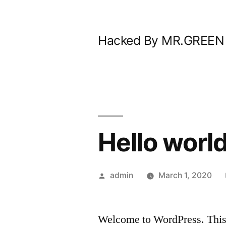
Skip
to
Hacked By MR.GREEN
content
Hello world
Posted
admin
March 1, 2020
by
Welcome to WordPress. This is 