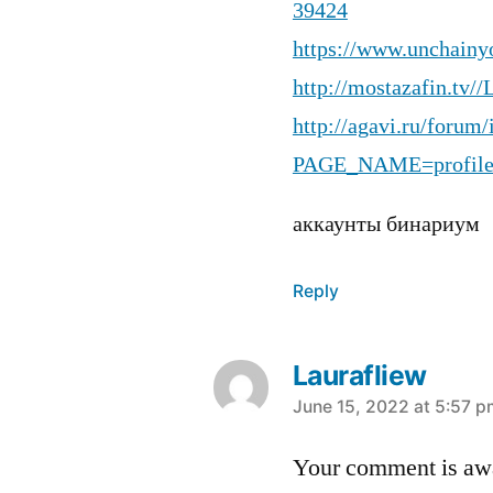
39424
https://www.unchainy
http://mostazafin.tv/
http://agavi.ru/forum
PAGE_NAME=profil
аккаунты бинариум
Reply
Laurafliew
says:
June 15, 2022 at 5:57 p
Your comment is awa