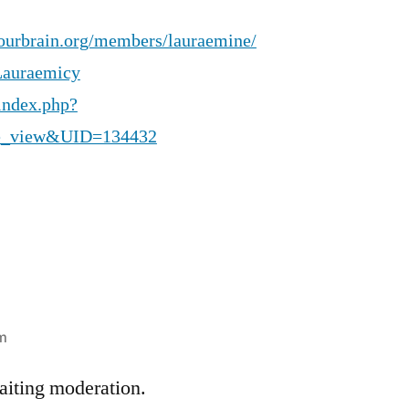
ourbrain.org/members/lauraemine/
/Lauraemicy
/index.php?
e_view&UID=134432
m
iting moderation.