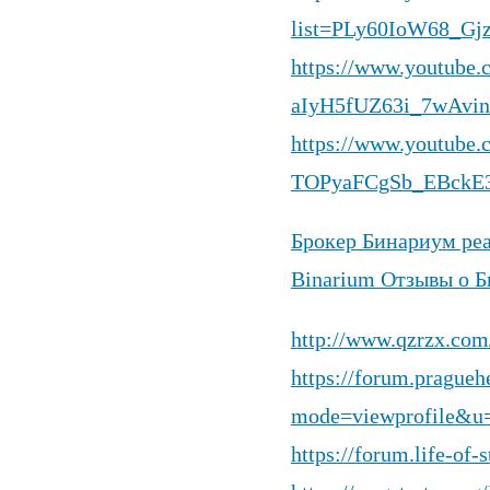
list=PLy60IoW68_
https://www.youtube.c
aIyH5fUZ63i_7wAvi
https://www.youtube.
TOPyaFCgSb_EBckE
Брокер Бинариум реа
Binarium Отзывы о 
http://www.qzrzx.c
https://forum.prague
mode=viewprofile&u
https://forum.life-of-