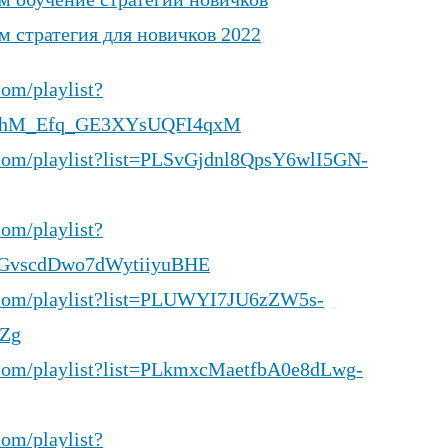
м обучение стратегии новичков
м стратегия для новичков 2022
om/playlist?
5KhM_Efq_GE3XYsUQFI4qxM
.com/playlist?list=PLSvGjdnl8QpsY6wlI5GN-
om/playlist?
YGvscdDwo7dWytiiyuBHE
.com/playlist?list=PLUWYI7JU6zZW5s-
Zg
.com/playlist?list=PLkmxcMaetfbA0e8dLwg-
om/playlist?