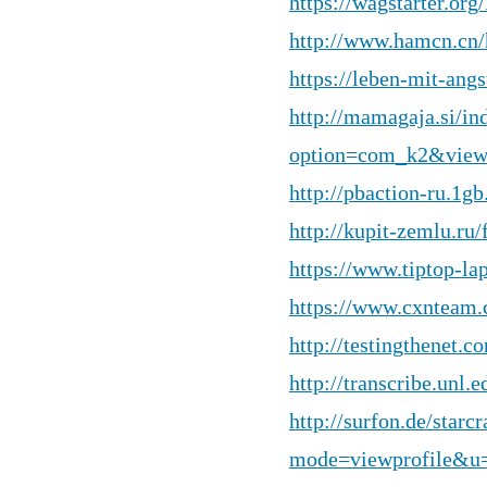
https://wagstarter.org
http://www.hamcn.c
https://leben-mit-ang
http://mamagaja.si/in
option=com_k2&view
http://pbaction-ru.1g
http://kupit-zemlu.ru
https://www.tiptop-la
https://www.cxnteam
http://testingthenet.
http://transcribe.unl.
http://surfon.de/star
mode=viewprofile&u