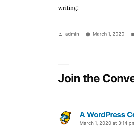
writing!
Posted
admin
March 1, 2020
by
Join the Conv
A WordPress 
says:
March 1, 2020 at 3:14 p