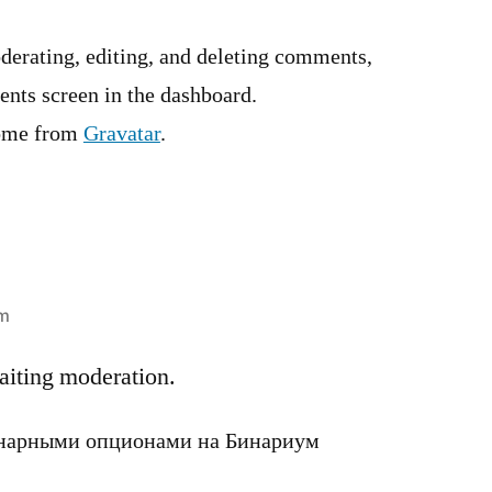
derating, editing, and deleting comments,
ents screen in the dashboard.
ome from
Gravatar
.
pm
iting moderation.
инарными опционами на Бинариум