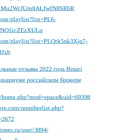
GjzMu2WrJUm8ALfwfN8SRhR
om/playlist?list=PL6-
nNO1icZEzXULq
com/playlist?list=PLQrk5nk3Xjq7-
3Jxb
льные отзывы 2022 года Binari
Бинариуме российском брокере
om/home.php?mod=space&uid=69398
here.com/memberlist.php?
=2672
stones.ru/user/3894/