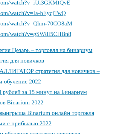
e.com/watch?v=iUi3GKMtQvE
.com/watch?v=Ia-hEycjTwQ
e.com/watch?v=Qhm-70CO8aM
e.com/watch?v=gSW8I5CHBn8
гия Цезарь – торговля на бинариум
егия для новичков
 АЛЛИГАТОР стратегия для новичков –
м обучение 2022
0 рублей за 15 минут на Бинариум
ов Binarium 2022
выигрыша Binarium онлайн торговля
и с прибылью 2022