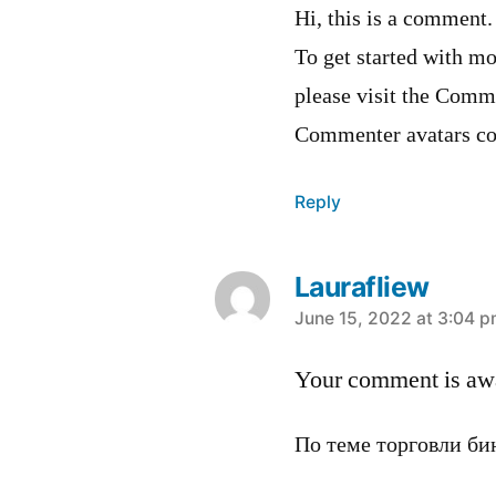
Hi, this is a comment.
To get started with mo
please visit the Comm
Commenter avatars c
Reply
Laurafliew
says:
June 15, 2022 at 3:04 
Your comment is awa
По теме торговли б