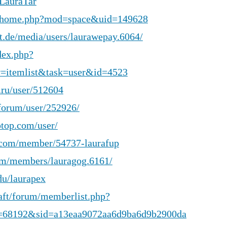
/LauraTar
n/home.php?mod=space&uid=149628
st.de/media/users/laurawepay.6064/
dex.php?
=itemlist&task=user&id=4523
b.ru/user/512604
/forum/user/252926/
ptop.com/user/
.com/member/54737-laurafup
com/members/lauragog.6161/
edu/laurapex
craft/forum/memberlist.php?
=68192&sid=a13eaa9072aa6d9ba6d9b2900da